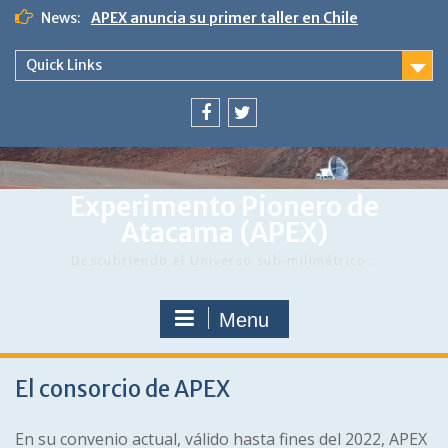
APEX anuncia su primer taller en Chile
Skip
News:
to
content
Quick Links
Menu
Menu
Item
Item
Experimento Pionero de
Atacama (APEX)
Descubriendo el Universo sub-milimétrico…
Menu
El consorcio de APEX
En su convenio actual, válido hasta fines del 2022, APEX