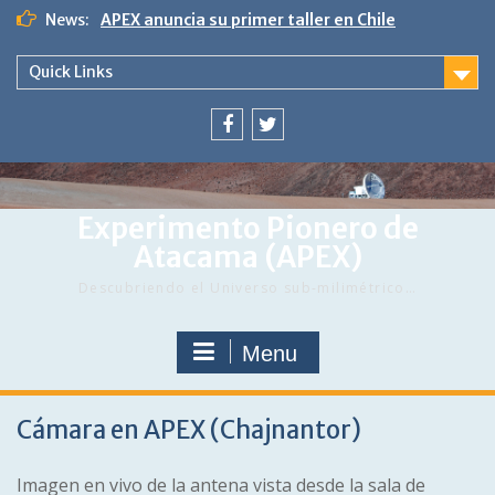
Skip
News:
APEX anuncia su primer taller en Chile
to
content
Quick Links
Menu
Menu
Item
Item
Experimento Pionero de
Atacama (APEX)
Descubriendo el Universo sub-milimétrico…
Menu
Cámara en APEX (Chajnantor)
Imagen en vivo de la antena vista desde la sala de